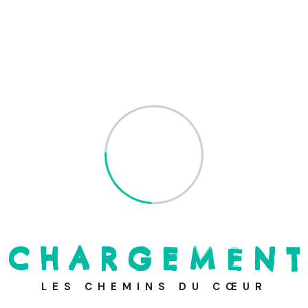
Excepteur sint occaecat
cupida tat non proident,
sunt in.
no responses
24 août 2021
C
H
A
R
G
E
M
E
N
T
Charity
Water
LES CHEMINS DU CŒUR